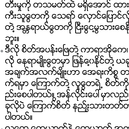
တီးမႈကို တသမတ္ထဲ မရွိေအာင္ ထား
ကီးသူေတြကို သေရာ္ ေလွာင္ေျပာင္လုိ
တဲ႔ အႏၱရာယ္ေတြကို ၿငီးေငြ႔မသြားေစႏု
ဘူး။
ဒီလုိ စိတ္အပန္းေၿဖတဲ႔ ကာရာအုိေ
လုုိ ေနရာမ်ဳိးေတြမွာ ျဖန္႔ေ၀ႏုုိင္တဲ႔ 
အခ်က္အလက္မ်ိဳးဟာ အေရးကိစၥ တခ
က္ရမွာ ေၾကာက္တဲ႔ လူေတြရဲ႕ စိတ္ကို
ည္းေစပါတယ္။ အြန္လုိင္းေပၚမွာလည
ခုလုိပဲ ေၾကာက္စိတ္ နည္းသြားတတ္တာမ
ပါတယ္။
လူေတြ တေယာက္နဲ႔ တေယာက္ အကၽြမ္