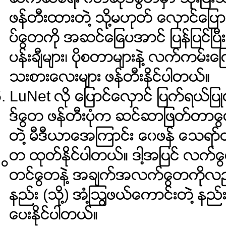
ဖန္တီးထားတဲ႔ သုုိ႔မဟုတ္ ေလွာင္ေျပာင္
ပ္ေတြကိုု အဆင္ေျပေအာင္ ျပန္ျပင္ၿပ
ပန္းခ်ီမ်ား၊ ပုုိစတာမ်ားနဲ႔ လက္ကမ္း
သးစားေလးမ်ား ဖန္တီးႏုိင္ပါတယ္။
LuNet လုိ ေျပာင္ေလွာင္ ျပက္ရယ္ျပဳတ
ဒ္ေတြ ဖန္တီးပုံက ဆင္ဆာျဖတ္တာေတ
တဲ႔ မီဒီယာအေၾကာင္း ေ၀ဖန္ သေရာ္
တြ ထုတ္ႏုိင္ပါတယ္။ ဒါ႔အျပင္ လက္
တင္ေတြနဲ႔ အခ်က္အလက္ေတြကိုုလည
နည္း (သုုိ႔) အံ႔ၾသဖြယ္ေကာင္းတဲ႔ နည္
ေပးႏုိင္ပါတယ္။