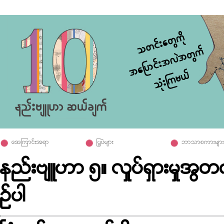
အေၾကာင္းအရာ
ျပပြဲမ်ား
ဘာသာစကားမ်ား
နည္းဗ်ဴဟာ ၅။ လႈပ္ရွားမႈအတြ
ဥ္ပါ