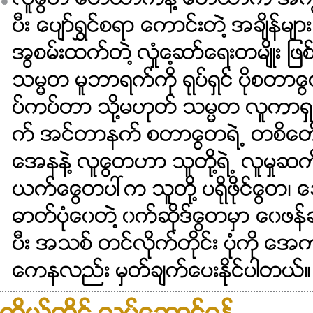
ပီး ေပ်ာ္ရႊင္စရာ ေကာင္းတဲ႔ အခ်ိန္မ်ား
အစြမ္းထက္တဲ႔ လံႈ႔ေဆာ္ေရးတမ်ိဳး ျဖစ္
သမၼတ မူဘာရက္ကိုု ရုုပ္ရွင္ ပုိစတာေ
ပ္ကပ္တာ သုုိ႔မဟုုတ္ သမၼတ လူကာရွ
က္ အင္တာနက္ စတာေတြရဲ႕ တစိ
အေနနဲ႔ လူေတြဟာ သူတုုိ႔ရဲ႕ လူမႈဆက
ယက္ေတြေပၚက သူတုိ႔ ပရုိဖုိင္ေတြ၊
ဓာတ္ပုံေ၀တဲ႔ ၀က္ဆုုိဒ္ေတြမွာ ေ၀ဖန္ခ်
ပီး အသစ္ တင္လုိက္တုိင္း ပုံကုိ အ
ကေနလည္း မွတ္ခ်က္ေပးႏုိင္ပါတယ္။
ကုိယ္တုိင္ လုပ္ေဆာင္ရန္