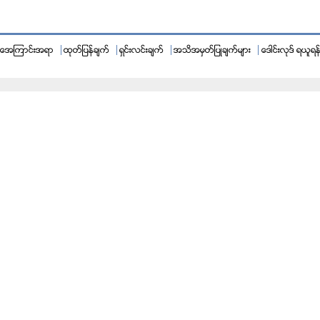
အေၾကာင္းအရာ
ထုတ္ျပန္ခ်က္
ရွင္းလင္းခ်က္
အသိအမွတ္ျပဳခ်က္မ်ား
ေဒါင္းလုဒ္ ရယူရန