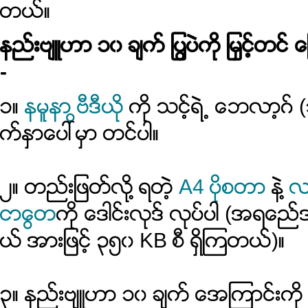
တယ္။
နည္းဗ်ဴဟာ ၁၀ ခ်က္ ျပပြဲကုိ ျမွင့္တင္ 
-
၁။
နမူနာ ဗြီဒီယုိ
ကုိ သင့္ရဲ႕ ဘေလာ့ဂ္ (
က္ႏွာေပၚမွာ တင္ပါ။
၂။ တည္းျဖတ္လုိ႔ ရတဲ့
A4 ပုိစတာ
နဲ႔
လ
ငာေတြ
ကုိ ေဒါင္းလုဒ္ လုပ္ပါ (အရည္အေသ
ယ္ အားျဖင့္ ၃၅၀ KB စီ ရွိၾကတယ္)။
၃။ နည္းဗ်ဴဟာ ၁၀ ခ်က္ အေၾကာင္းကုိ ရ