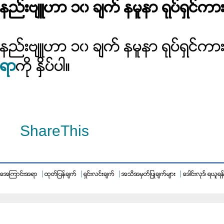
နည္းဗ်ဴဟာ ၁၀ ခ်က္ နမူနာ ရုပ္ရွင္ကာ
နည္းဗ်ဴဟာ ၁၀ ခ်က္ နမူနာ ရုပ္ရွင္ကားကု
ရာ
ကုိ ႏွိပ္ပါ။
»
ShareThis
အေၾကာင္းအရာ
ထုတ္ျပန္ခ်က္
ရွင္းလင္းခ်က္
အသိအမွတ္ျပဳခ်က္မ်ား
ေဒါင္းလုဒ္ ရယူရန