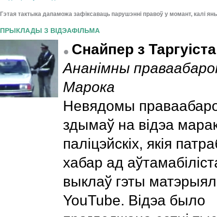
Гэтая тактыка дапаможа зафіксаваць парушэнні правоў у момант, калі ян
ПРЫКЛАДЫ З ВІДЭАФІЛЬМА
Снайпер з Таргуіста
Ананімны праваабаро
Марока
Невядомы праваабар
здымаў на відэа марак
паліцэйскіх, якія патр
хабар ад аўтамабіліста
выклаў гэты матэрыял
YouTube. Відэа было