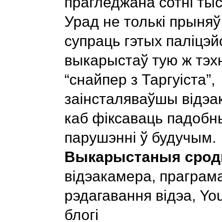
прагледжана сотні тыс
Урад не толькі прыня
супраць гэтых паліцэйс
выкарыстаў тую ж тэхні
“снайпер з Таргуіста”,
заінсталяваўшы відэа
каб фіксаваць падобн
парушэнні ў будучым.
Выкарыстаныя срод
відэакамера, праграм
рэдагавання відэа, Yo
блогі