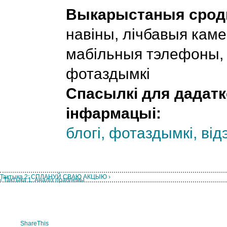
Выкарыстаныя сродк
навіны, лічбавыя кам
мабільныя тэлефоны,
фотаздымкі
Спасылкі для дадат
інфармацыі:
блогі, фотаздымкі, від
Тактыка 2: СПЛАНУЙ СВАЮ АКЦЫЮ ›
‹ Тактыка 1: Аналіз праблемы
»
ShareThis