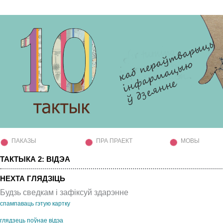
ПАКАЗЫ
ПРА ПРАЕКТ
МОВЫ
ТАКТЫКА 2: ВІДЭА
НЕХТА ГЛЯДЗІЦЬ
Будзь сведкам і зафіксуй здарэнне
спампаваць гэтую картку
глядзець поўнае відэа