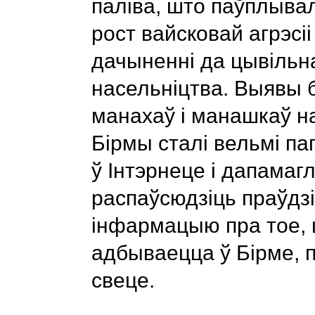
паліва, што паўплывал
рост вайсковай агрэсіі
дачыненні да цывільн
насельніцтва. Выявы 
манахаў і манашкаў на
Бірмы сталі вельмі п
ў Інтэрнеце і дапамагл
распаўсюдзіць праўдз
інфармацыю пра тое,
адбываецца ў Бірме, п
свеце.