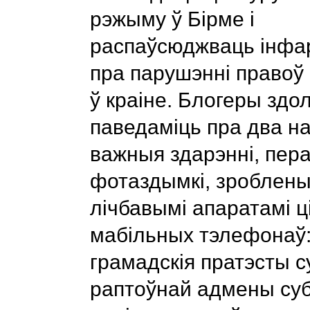
рэжыму ў Бірме і
распаўсюджваць інф
пра парушэнні правоў
ў краіне. Блогеры здо
паведаміць пра два н
важныя здарэнні, пе
фотаздымкі, зроблены
лічбавымі апаратамі ц
мабільных тэлефонаў:
грамадскія пратэсты 
раптоўнай адмены суб