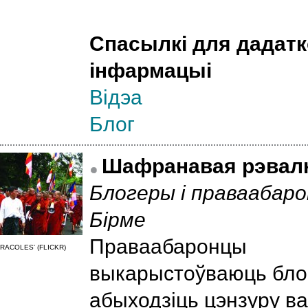
Спасылкі для дадат
інфармацыі
Відэа
Блог
Шафранавая рэва
Блогеры і праваабаро
Бірме
Праваабаронцы
RACOLES' (FLICKR)
выкарыстоўваюць блог
абыходзіць цэнзуру в