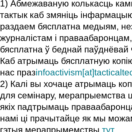
1) Абмежаваную колькасць кам
тактык каб змяніць інфармацыю
раздаем бясплатна медыям, н
журналістам і праваабаронцам,
бясплатна ў беднай паўднёвай 
Каб атрымаць бясплатную копію
нас праз
infoactivism[at]tacticalte
2) Калі вы хочаце атрымаць коп
для семінару, мерапрыемства ц
якіх падтрымаць праваабаронца
намі ці прачытайце як мы мож
гэтыя мерапрымемствы
тут
.