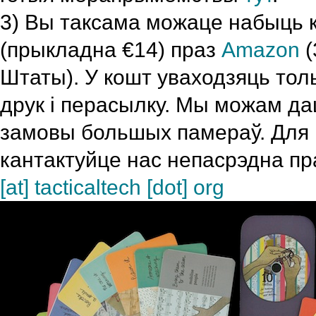
3) Вы таксама можаце набыць к
(прыкладна €14) праз
Amazon
(
Штаты). У кошт уваходзяць толь
друк і перасылку. Мы можам дац
замовы большых памераў. Для 
кантактуйце нас непасрэдна п
[at] tacticaltech [dot] org