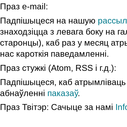
Праз e-mail:
Падпішыцеся на нашую
рассы
знаходзіцца з левага боку на г
старонцы), каб раз у месяц ат
нас кароткія паведамленні.
Праз стужкі (Atom, RSS і г.д.):
Падпішыцеся, каб атрымлівац
абнаўленні
паказаў
.
Праз Твітэр: Сачыце за намі
In
»