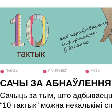
ПАКАЗЫ
ПРА ПРАЕКТ
МОВЫ
САЧЫ ЗА АБНАЎЛЕННЯ
Сачыць за тым, што адбываецц
“10 тактык” можна некалькімі с