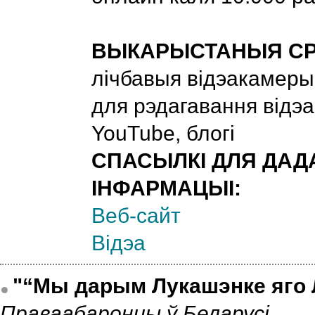
ВЫКАРЫСТАНЫЯ СР
лічбавыя відэакамеры
для рэдагавання відэа, 
YouTube, блогі
СПАСЫЛКІ ДЛЯ ДАД
ІНФАРМАЦЫІ:
Веб-сайт
Відэа
"“Мы дарым Лукашэнке яго 
Праваабаронцы ў Беларусі