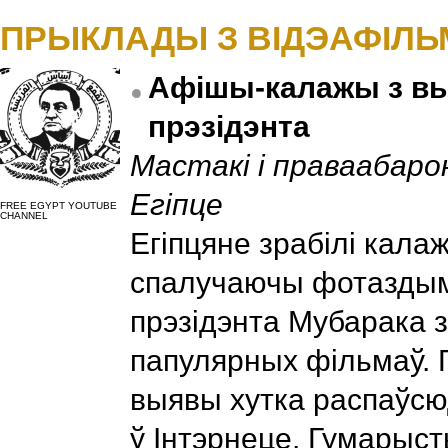
ПРЫКЛАДЫ З ВІДЭАФІЛЬ
Афішы-калажы з в
прэзідэнта
Мастакі і праваабаро
Егіпце
FREE EGYPT YOUTUBE
CHANNEL
Егіпцяне зрабілі кала
спалучаючы фотаздым
прэзідэнта Мубарака 
папулярных фільмаў. 
выявы хутка распаўсю
ў Інтэрнеце. Гумарыс