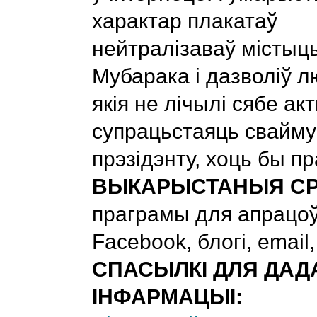
характар плакатаў
нейтралізаваў містыц
Мубарака і дазволіў л
якія не лічылі сябе акт
супрацьстаяць свайму
прэзідэнту, хоць бы пр
ВЫКАРЫСТАНЫЯ СР
праграмы для апрацоў
Facebook, блогі, email
СПАСЫЛКІ ДЛЯ ДАД
ІНФАРМАЦЫІ: