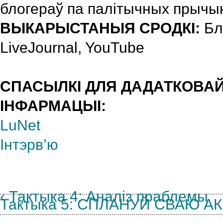
блогераў па палітычных прычы
ВЫКАРЫСТАНЫЯ СРОДКІ:
Бло
LiveJournal, YouTube
СПАСЫЛКІ ДЛЯ ДАДАТКОВА
ІНФАРМАЦЫІ:
LuNet
Інтэрв’ю
‹ Тактыка 4: Аналіз праблемы
Тактыка 5: СПЛАНУЙ СВАЮ А