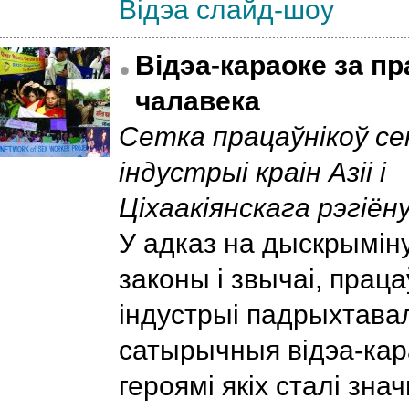
Відэа слайд-шоу
Відэа-караоке за п
чалавека
Сетка працаўнікоў се
індустрыі краін Азіі і
Ціхаакіянскага рэгіён
У адказ на дыскрымі
законы і звычаі, працаў
індустрыі падрыхтава
сатырычныя відэа-кар
героямі якіх сталі зна