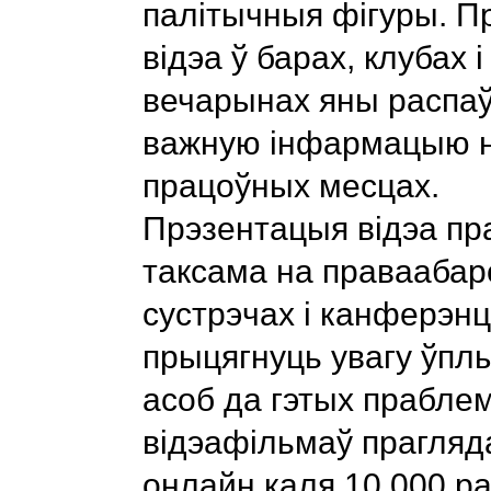
палітычныя фігуры. П
відэа ў барах, клубах і
вечарынах яны распа
важную інфармацыю н
працоўных месцах.
Прэзентацыя відэа пр
таксама на правааба
сустрэчах і канферэнц
прыцягнуць увагу ўпл
асоб да гэтых праблем
відэафільмаў прагляд
онлайн каля 10.000 р