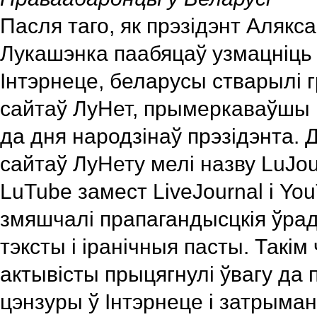
Пасля таго, як прэзідэнт Алякс
Лукашэнка паабяцаў узмацніць 
Інтэрнеце, беларусы стварылі г
сайтаў ЛуНет, прымеркаваўшы і
да дня народзінаў прэзідэнта. 
сайтаў ЛуНету мелі назву LuJour
LuTube замест LiveJournal і You
змяшчалі прапагандысцкія ўра
тэксты і іранічныя пасты. Такі
актывісты прыцягнулі ўвагу да
цэнзуры ў Інтэрнеце і затрыма